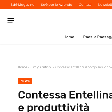
SdG Magazine
SdG per le Aziende
Contatti
Newslett
Home
Paesi e Paesag
Home
»
Tutti gli articoli
»
Contessa Entellina: il borgo siciliano
NEWS
Contessa Entellina:
e produttività