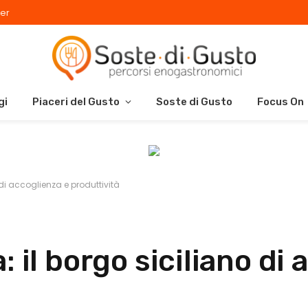
er
gi
Piaceri del Gusto
Soste di Gusto
Focus On
 di accoglienza e produttività
 il borgo siciliano di