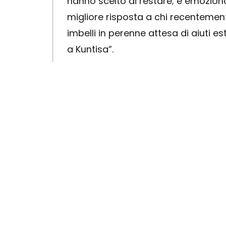
hanno scelto di restare; è emoziona
migliore risposta a chi recentement
imbelli in perenne attesa di aiuti e
a Kuntisa”.