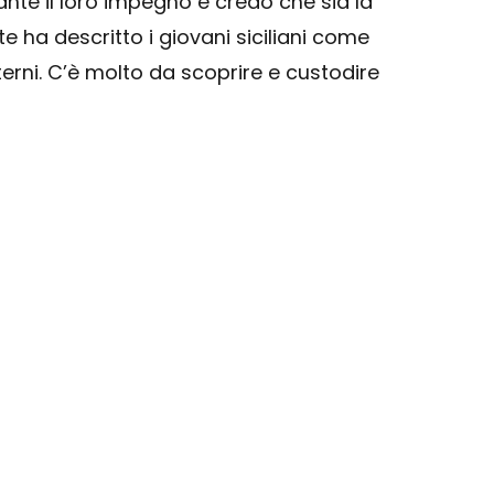
nte il loro impegno e credo che sia la
e ha descritto i giovani siciliani come
sterni. C’è molto da scoprire e custodire