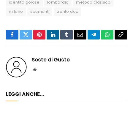
identità golose
lombardia
metodo classico
milano
spumanti
trento doc
Facebook
Twitter
Pinterest
LinkedIn
Tumblr
Email
Telegram
WhatsApp
Copy
Link
Soste di Gusto
Website
LEGGI ANCHE...